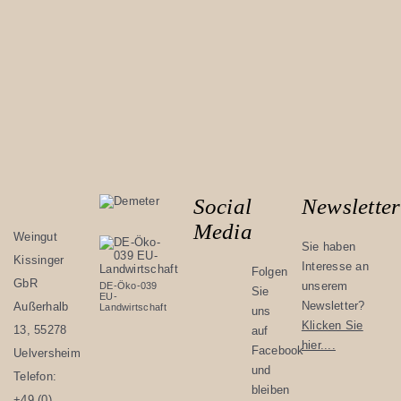
Social
Newsletter
Media
Weingut
Sie haben
Kissinger
Interesse an
Folgen
GbR
unserem
DE-Öko-039
Sie
EU-
Newsletter?
Außerhalb
Landwirtschaft
uns
Klicken Sie
13, 55278
auf
hier....
Facebook
Uelversheim
und
Telefon:
bleiben
+49 (0)